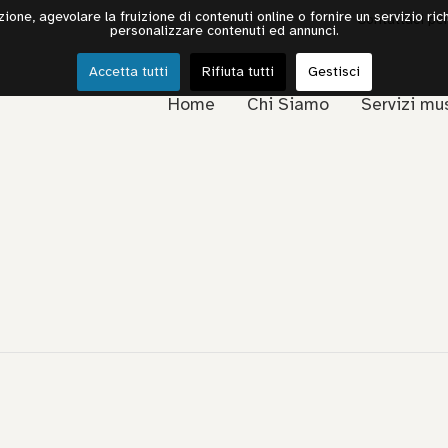
one, agevolare la fruizione di contenuti online o fornire un servizio rich
Contattaci pe
personalizzare contenuti ed annunci.
Accetta tutti
Rifiuta tutti
Gestisci
Home
Chi Siamo
Servizi mu