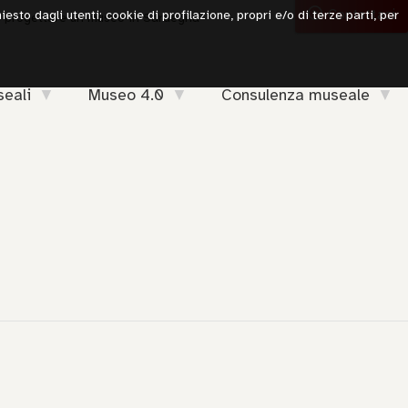
Contattaci
iesto dagli utenti; cookie di profilazione, propri e/o di terze parti, per
r progettare un museo in Sardegna
seali
Museo 4.0
Consulenza museale