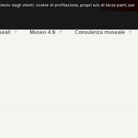
Contattaci
iesto dagli utenti; cookie di profilazione, propri e/o di terze parti, per
 interattivi in Sardegna | HQ Media
seali
Museo 4.0
Consulenza museale