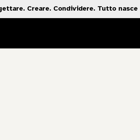
gettare. Creare. Condividere. Tutto nasce 
Art-Museum.it è un format HQ Media Srl
Via Alghero, 104 - 09045 Quartu Sant'Elena (Cagliari)
Tel. 070 863 6037 - P.Iva e C.F. 03338260924
Contatti
Privacy e Cookie
Credits