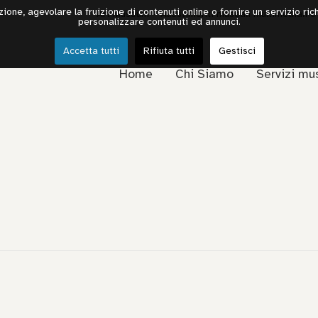
one, agevolare la fruizione di contenuti online o fornire un servizio rich
Art Museum – Allestimenti museali multimediali e
personalizzare contenuti ed annunci.
Accetta tutti
Rifiuta tutti
Gestisci
Home
Chi Siamo
Servizi mu